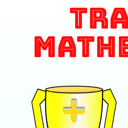
Tr
Math
+