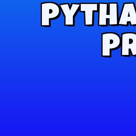
Pyth
P