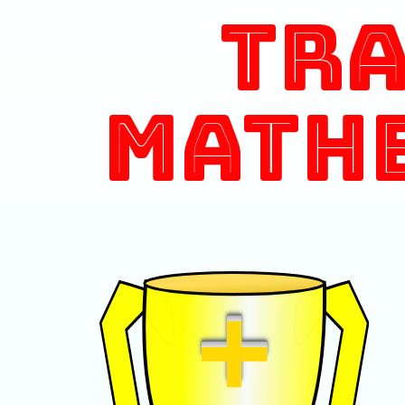
Tr
Math
+