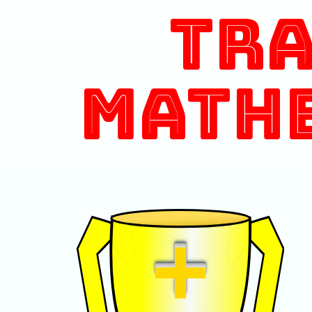
Tr
Math
+