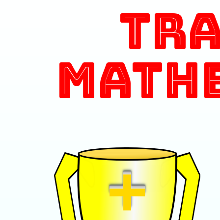
Tr
Math
+