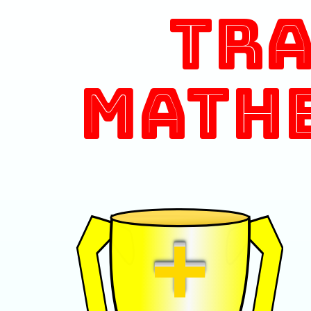
Tr
Math
+