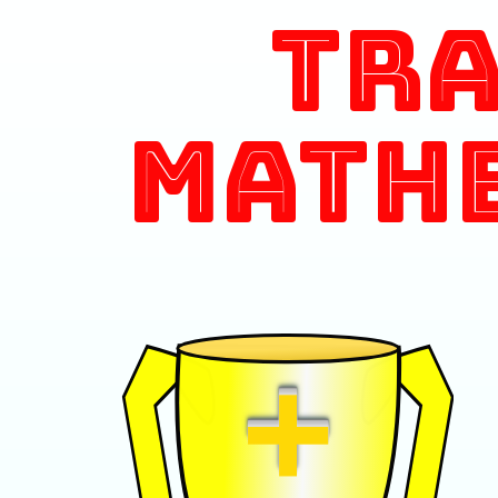
Tr
Math
+