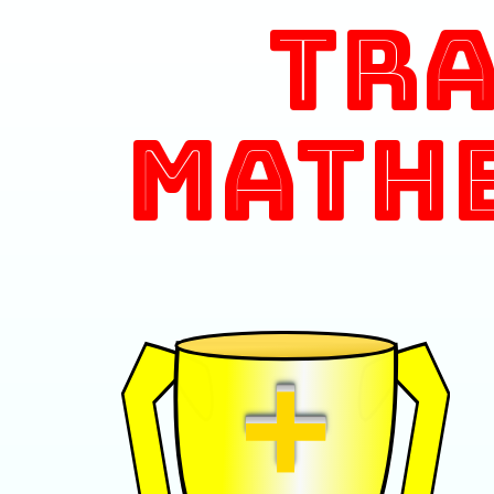
Tr
Math
+