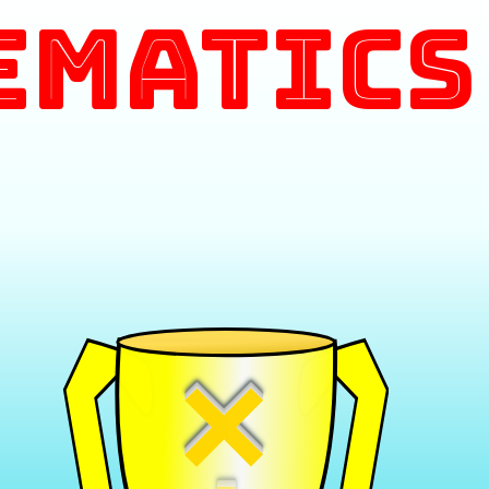
ematics
×