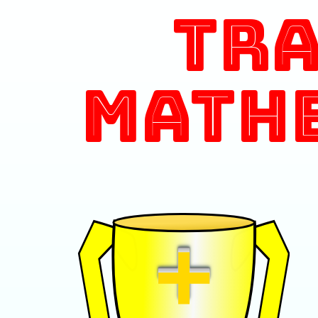
Tr
Math
+