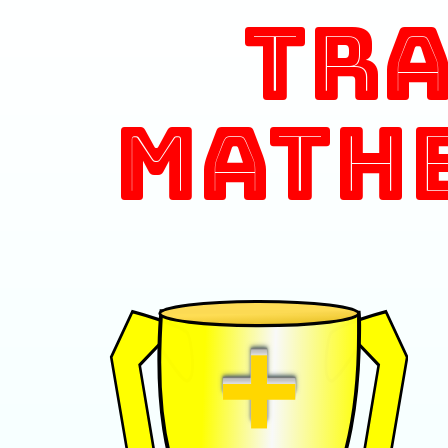
Tr
Math
+