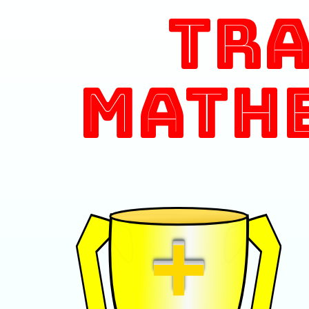
Tr
Math
+