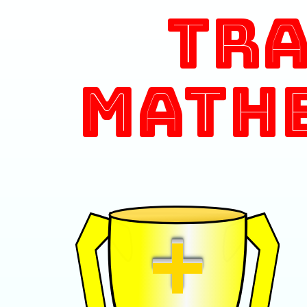
Tr
Math
+